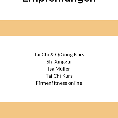
Qigong (Chan Meditation)
2008・Shiatsu (Jena)
2008・Ohrakupunktur
Tai Chi & QiGong Kurs
Shi Xinggui
2010 – 2013・Ausbildung Tai Chi und
Isa Müller
Qigong, Deutsche Taichi- Bund Dr.
Tai Chi Kurs
Stephan Langhoff (Hamburg)
Firmenfitness online
2011・Qigong Yangsheng – Die 15
Ausdrucksformen des Taiji- Qigong
(Gera)