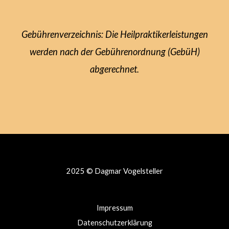
Gebührenverzeichnis: Die Heilpraktikerleistungen
2014・Fachausbildung Hypnose
werden nach der Gebührenordnung (GebüH)
Therapie (Erfurt)
abgerechnet.
2014 – 2017・Ausbildung Shaolin
Qigong und Chan Meditation als
Shaolin – Qigong Lehrerin
2015・Mini Compact Tai Chi
2025 © Dagmar Vogelsteller
Energiepunktmassage, Jesse Tsao
Impressum
2016・Blockaden und Ängste
Datenschutzerklärung