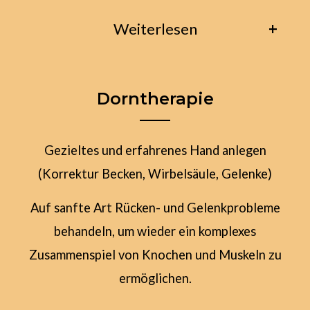
Weiterlesen
→
Dehnen:
aktiv dehnen & aktiv
Dorntherapie
gegenspannen
Gezieltes und erfahrenes Hand anlegen
→
Rollen:
Faszienrolle um
(Korrektur Becken, Wirbelsäule, Gelenke)
Verklebungen zu lösen und das
Gewebe geschmeidig zu machen
Auf sanfte Art Rücken- und Gelenkprobleme
behandeln, um wieder ein komplexes
Zusammenspiel von Knochen und Muskeln zu
→
Osteopressur:
Alarmrezeptoren an
ermöglichen.
der Knochenhaut werden gezielt
gedrückt. Dadurch normalisieren sich