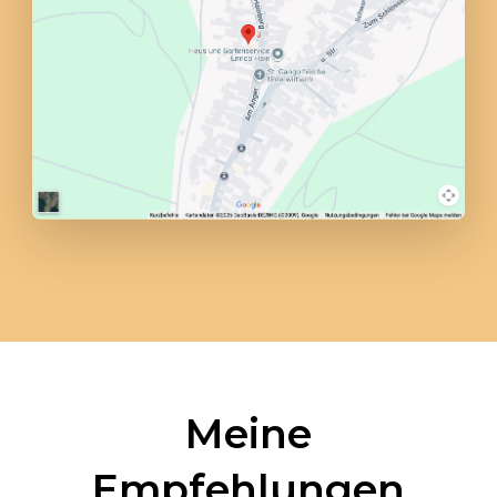
2001・Spiel der 5 Tiere Qigong
Yangsheng (Masserberg)
2001・Irisdiagnose (Düsseldorf)
2003・Qigong Prof. Sui Qingbo
Laoshan Zentrum (Schwarzenberg)
2005・Chi Nei Tsang – Organmassage
(Swisttal)
Meine
2006 – 2014・Grundkurs Shaolin
Empfehlungen