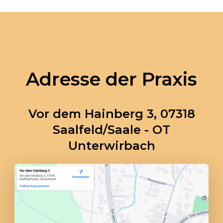
Massage (Saalfeld)
1998・Qigong Übungsleiter (Suhl)
Adresse der Praxis
1999・Dieter Dorn, Heilen über die
Wirbelsäule (Zautrach)
Vor dem Hainberg 3, 07318
Saalfeld/Saale - OT
2000・6-Laute-Methode Qigong
Unterwirbach
Yangsheng e.V. (Masserberg)
2000・Mantak Chia Tao Yoga
(Frankfurt)