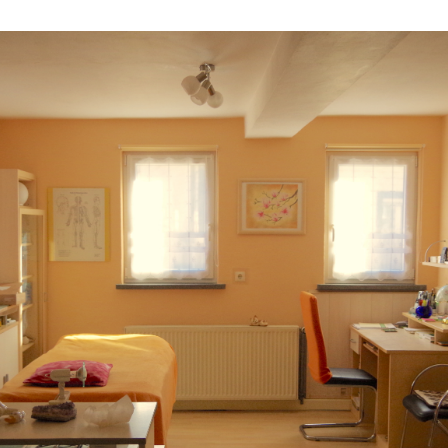
Sprechstundenschwester
seit 1998・beim SSV Saalfeld als
1992・Psychophysiognomik Teil I-II
Qigong Trainerin
(Gotha)
1982 – 1983・Fachqualifizierung
Gemeindeschwester in Leipzig
ab 2002・Übungsleiterin Qigong
1993・Seminarleiter Autogenes
Kyokyu Dojo e.V.
Training (Gotha)
1987 – 1990・Gemeindeschwester in
Unterwirbach
2006・Übungsleiterin (C Lizenz)
1993・Akupunktur – Massage nach
Penzel (Hyen)
1991 – 1993・ABM
Krankenschwester in Dittrichshütte
2014・Übungsleiterin (B Lizenz)
Stressbewältigung und Entspannung
1994・Ausleitungs- und
Abstimmungsverfahren (Jena)
1991 – 1993・Heilpraktiker
Ausbildung in Jena (Paracelsus Schule)
2010・Tai Chi mit Andreas Schober