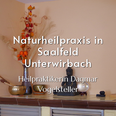
Naturheilpraxis in
Saalfeld
Unterwirbach
Heilpraktikerin Dagmar
Vogelsteller