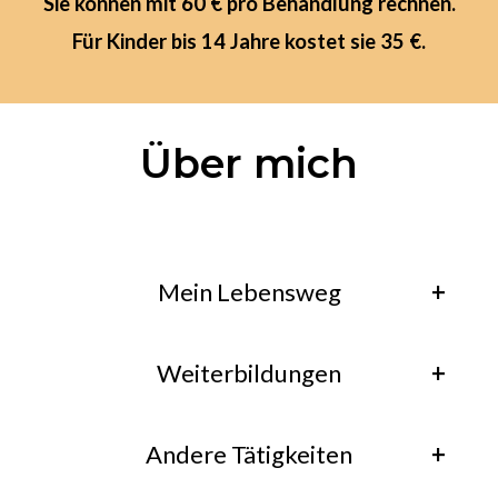
Sie können mit 60 € pro Behandlung rechnen.
Für Kinder bis 14 Jahre kostet sie 35 €.
Über mich
Mein Lebensweg
Weiterbildungen
geboren 1958 in Leipzig
Andere Tätigkeiten
1991・Fußreflexzonentherapie (Jena)
1980・staatlich anerkannte